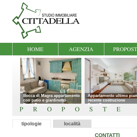
Bocca di Magra appartamento
Appartamento ultimo pia
con patio e giardinetto
recente costruzione
Fuori Parma
Fuori Parma
tipologie
località
CONTATTI